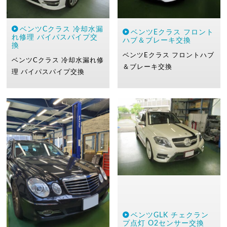
ベンツCクラス 冷却水漏
ベンツEクラス フロント
れ修理 バイパスパイプ交
ハブ＆ブレーキ交換
換
ベンツEクラス
フロントハブ
ベンツCクラス
冷却水漏れ修
＆ブレーキ交換
理
バイパスパイプ交換
ベンツGLK チェクラン
プ点灯 O2センサー交換