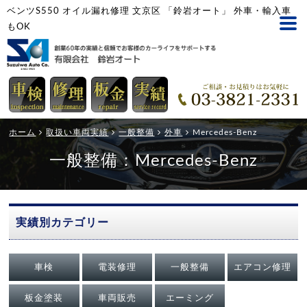
ベンツS550 オイル漏れ修理 文京区 「鈴岩オート」 外車・輸入車
もOK
ホーム
取扱い車両実績
一般整備
外車
Mercedes-Benz
一般整備：Mercedes-Benz
実績別カテゴリー
車検
電装修理
一般整備
エアコン修理
板金塗装
車両販売
エーミング