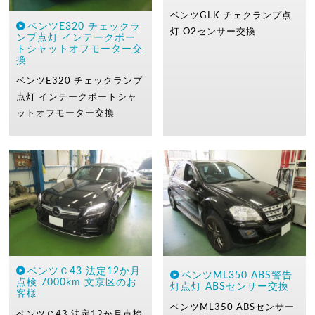
ベンツGLK
チェクランプ点
ベンツE320 チェックラ
灯
O2センサー交換
ンプ点灯 インテークポー
トシャットオフモーター交
換
ベンツE320
チェックランプ
点灯 インテークポートシャ
ットオフモーター交換
ベンツＣ43 法定12か月
ベンツML350 ABS警告
点検 7000km 文京区のお
灯点灯 ABSセンサー交換
客様
ベンツML350
ABSセンサー
ベンツＣ43
法定12か月点検