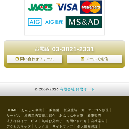
03-3821-2331
お電話
問い合わせフォーム
メールで送信
©
2009-2026
有限会社 鈴岩オート
HOME
あんしん車検
一般整備
板金塗装
カーエアコン修理
サービス
取扱車両実績ご紹介
あんしん中古車
新車販売
法人様向けサービス
無料お見積り
お問い合わせ
会社案内
アクセスマップ
リンク集
サイトマップ
個人情報保護