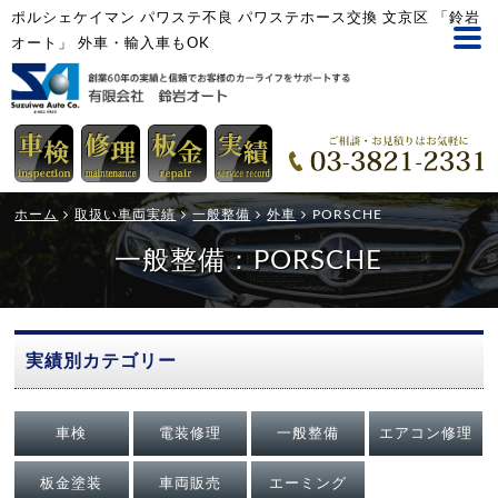
ポルシェケイマン パワステ不良 パワステホース交換 文京区 「鈴岩
オート」 外車・輸入車もOK
ホーム
取扱い車両実績
一般整備
外車
PORSCHE
一般整備：PORSCHE
実績別カテゴリー
車検
電装修理
一般整備
エアコン修理
板金塗装
車両販売
エーミング