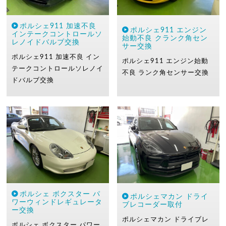
ポルシェ911 加速不良
ポルシェ911 エンジン
インテークコントロールソ
始動不良 クランク角セン
レノイドバルブ交換
サー交換
ポルシェ911
加速不良
イン
ポルシェ911
エンジン始動
テークコントロールソレノイ
不良
ランク角センサー交換
ドバルブ交換
ポルシェ ボクスター パ
ポルシェマカン ドライ
ワーウィンドレギュレータ
ブレコーダー取付
ー交換
ポルシェマカン
ドライブレ
ポルシェ ボクスター
パワー