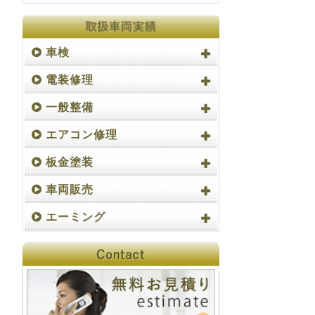
車検
電装修理
一般整備
エアコン修理
板金塗装
車両販売
エーミング