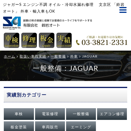
ジャガーS エンジン不調 オイル・冷却水漏れ修理 文京区 「鈴岩
オート」 外車・輸入車もOK
ホーム
取扱い車両実績
一般整備
外車
JAGUAR
一般整備：JAGUAR
実績別カテゴリー
車検
電装修理
一般整備
エアコン修理
板金塗装
車両販売
エーミング