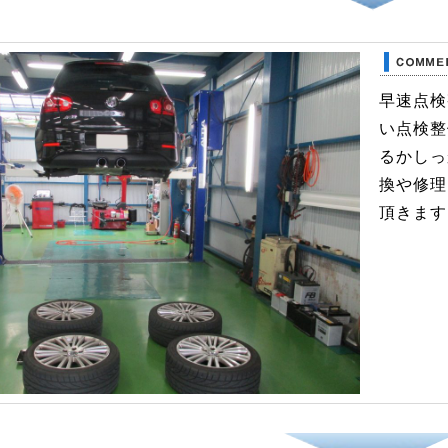
早速点検
い点検整
るかしっ
換や修理
頂きます