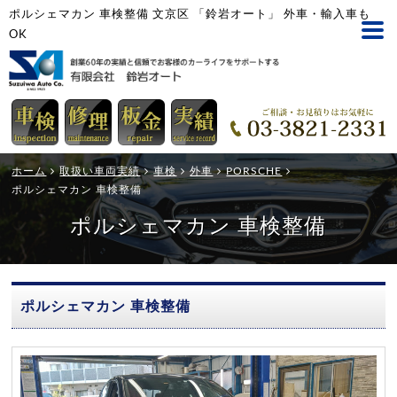
ポルシェマカン 車検整備 文京区 「鈴岩オート」 外車・輸入車も
OK
ホーム
取扱い車両実績
車検
外車
PORSCHE
ポルシェマカン 車検整備
ポルシェマカン 車検整備
ポルシェマカン 車検整備