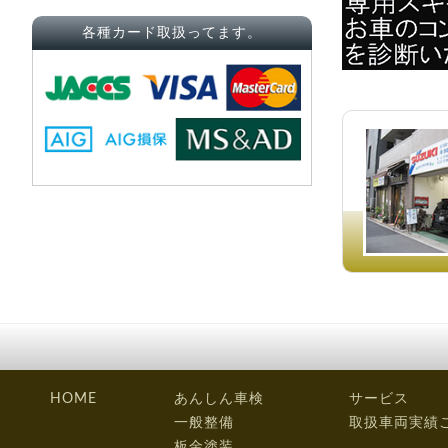
各種カード取扱ってます。
HOME
あんしん車検
サービス
一般整備
取扱車両実績
板金塗装