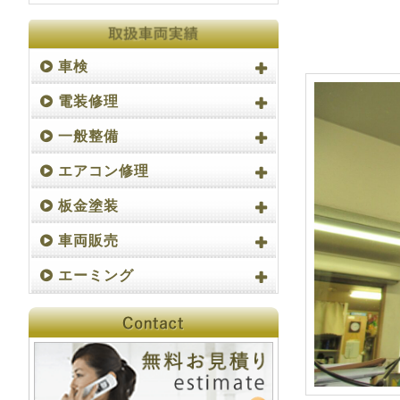
車検
電装修理
一般整備
エアコン修理
板金塗装
車両販売
エーミング