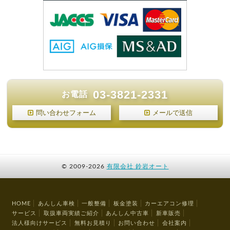
03-3821-2331
お電話
問い合わせフォーム
メールで送信
©
2009-2026
有限会社 鈴岩オート
HOME
あんしん車検
一般整備
板金塗装
カーエアコン修理
サービス
取扱車両実績ご紹介
あんしん中古車
新車販売
法人様向けサービス
無料お見積り
お問い合わせ
会社案内