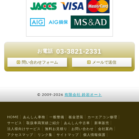
03-3821-2331
お電話
問い合わせフォーム
メールで送信
©
2009-2026
有限会社 鈴岩オート
HOME
あんしん車検
一般整備
板金塗装
カーエアコン修理
サービス
取扱車両実績ご紹介
あんしん中古車
新車販売
法人様向けサービス
無料お見積り
お問い合わせ
会社案内
アクセスマップ
リンク集
サイトマップ
個人情報保護