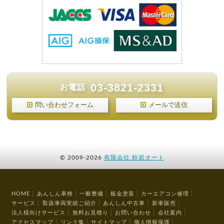
03-3821-2331
お電話
問い合わせフォーム
メールで送信
©
2009-2026
有限会社 鈴岩オート
HOME
あんしん車検
一般整備
板金塗装
カーエアコン修理
サービス
取扱車両実績ご紹介
あんしん中古車
新車販売
法人様向けサービス
無料お見積り
お問い合わせ
会社案内
アクセスマップ
リンク集
サイトマップ
個人情報保護