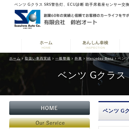
ベンツ Gクラス SRS警告灯、ECU診断 助手席着座センサー交
ホーム
取扱い車両実績
一般整備
外車
Mercedes-Benz
ベンツ
ベンツ Gクラス
ベンツ G