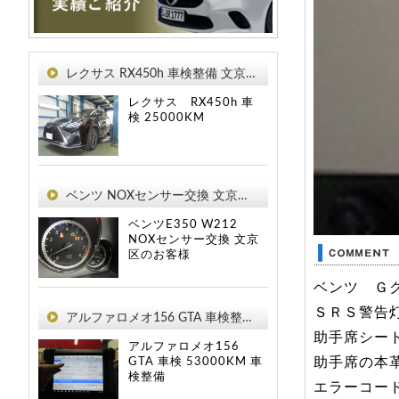
レクサス RX450h 車検整備 文京区のお客様
レクサス RX450h
車
検
25000KM
ベンツ NOXセンサー交換 文京区のお客様
ベンツE350 W212
NOXセンサー交換 文京
区のお客様
ベンツ Ｇ
ＳＲＳ警告
アルファロメオ156 GTA 車検整備 文京区のお客様
助手席シー
アルファロメオ156
助手席の本
GTA
車検
53000KM
車
検整備
エラーコー