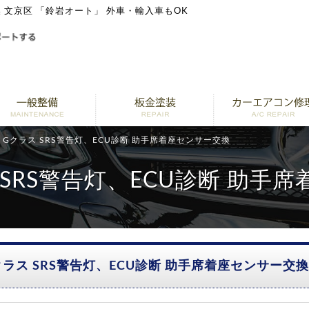
換 文京区 「鈴岩オート」 外車・輸入車もOK
 Gクラス SRS警告灯、ECU診断 助手席着座センサー交換
 SRS警告灯、ECU診断 助手
クラス SRS警告灯、ECU診断 助手席着座センサー交